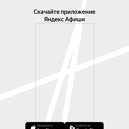
греческой нимфы. 

В исполнении этих замечательных 
Скачайте приложение
инструментов, чьё совместное звучание 
Яндекс Афиши
обладает завораживающей гармонией, вы 
услышите музыку выдающихся композиторов, 
чьи знаменитые сочинения давно покорили 
миллионы меломанов и сегодня несомненно 
очаруют и вас. 

﻿Лауреаты международных конкурсов: 

Марина Белашук фортепиано,

Станислав Ярошевский флейта.

В программе: К. Бем, В.А. Моцарт, Э. Григ, Э. 
Кронке.
Загрузите в
Скачать из