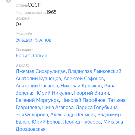
СССР
Страна
1965
Год производства
Возраст
0+
Режиссёр
Эльдар Рязанов
Сценарист
Борис Ласкин
В ролях
Джемал Сихарулидзе
,
Владислав Лынковский
,
Анатолий Кузнецов
,
Алексей Сафонов
,
Анатолий Папанов
,
Николай Крючков
,
Рина
Зелёная
,
Юрий Никулин
,
Георгий Вицин
,
Евгений Моргунов
,
Николай Парфёнов
,
Татьяна
Гаврилова
,
Нина Агапова
,
Лариса Голубкина
,
Зоя Фёдорова
,
Александр Леньков
,
Владимир
Балон
,
Юрий Белов
,
Леонид Чубаров
,
Микаэла
Дроздовская