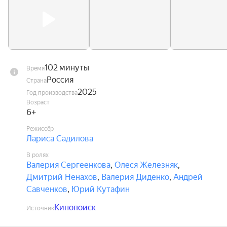
102 минуты
Время
Россия
Страна
2025
Год производства
Возраст
6+
Режиссёр
Лариса Садилова
В ролях
Валерия Сергеенкова
,
Олеся Железняк
,
Дмитрий Ненахов
,
Валерия Диденко
,
Андрей
Савченков
,
Юрий Кутафин
Кинопоиск
Источник