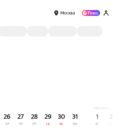
Москва
СЕНТЯБРЬ
26
27
28
29
30
31
1
2
3
СР
ЧТ
ПТ
СБ
ВС
ПН
ВТ
СР
ЧТ