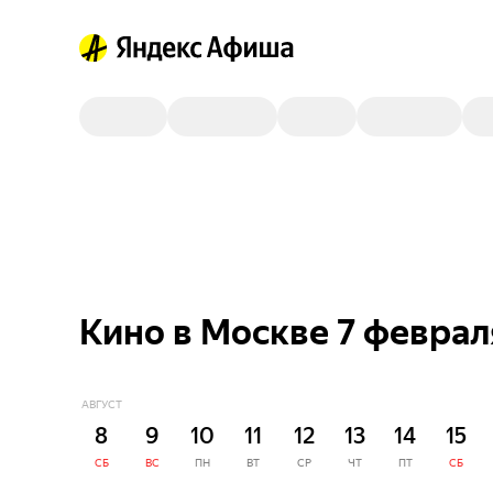
Кино в Москве 7 феврал
АВГУСТ
8
9
10
11
12
13
14
15
СБ
ВС
ПН
ВТ
СР
ЧТ
ПТ
СБ