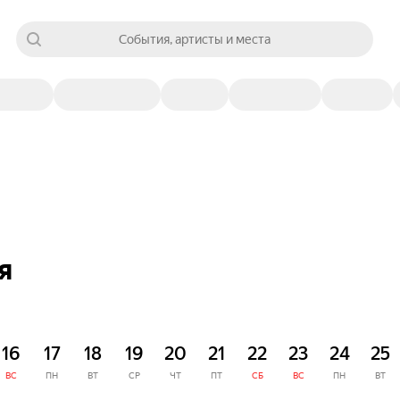
События, артисты и места
я
16
17
18
19
20
21
22
23
24
25
ВС
ПН
ВТ
СР
ЧТ
ПТ
СБ
ВС
ПН
ВТ