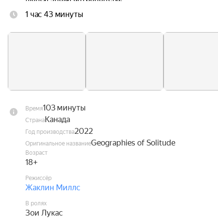
1 час 43 минуты
103 минуты
Время
Канада
Страна
2022
Год производства
Geographies of Solitude
Оригинальное название
Возраст
18+
Режиссёр
Жаклин Миллс
В ролях
Зои Лукас