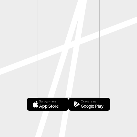
Загрузите в
Скачать из
App Store
Google Play