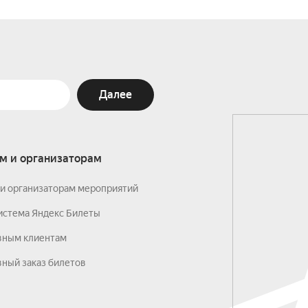
Далее
м и организаторам
и организаторам мероприятий
истема Яндекс Билеты
вным клиентам
ный заказ билетов