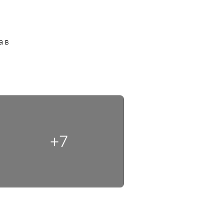
 в 
+7