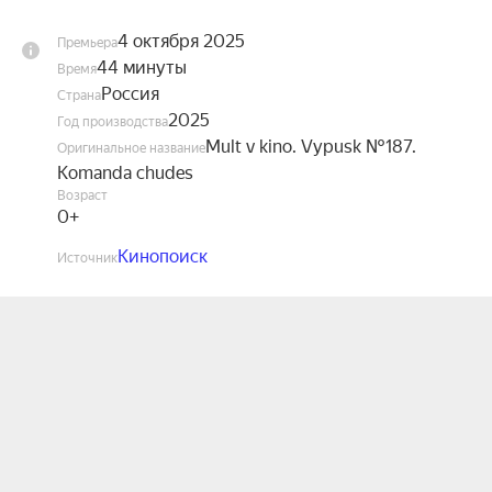
4 октября 2025
Премьера
44 минуты
Время
Россия
Страна
2025
Год производства
Mult v kino. Vypusk №187.
Оригинальное название
Komanda chudes
Возраст
0+
Кинопоиск
Источник