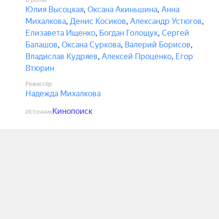
В ролях
Юлия Высоцкая
,
Оксана Акиньшина
,
Анна
Михалкова
,
Денис Косиков
,
Александр Устюгов
,
Елизавета Ищенко
,
Богдан Голощук
,
Сергей
Балашов
,
Оксана Суркова
,
Валерий Борисов
,
Владислав Кудряев
,
Алексей Проценко
,
Егор
Втюрин
Режиссёр
Надежда Михалкова
Кинопоиск
Источник