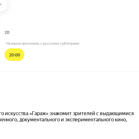
2D
На языке оригинала, с русскими субтитрами
20:00
го искусства «Гараж» знакомит зрителей с выдающимися
енного, документального и экспериментального кино,