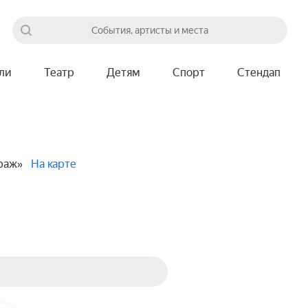
События, артисты и места
ли
Театр
Детям
Спорт
Стендап
араж»
На карте