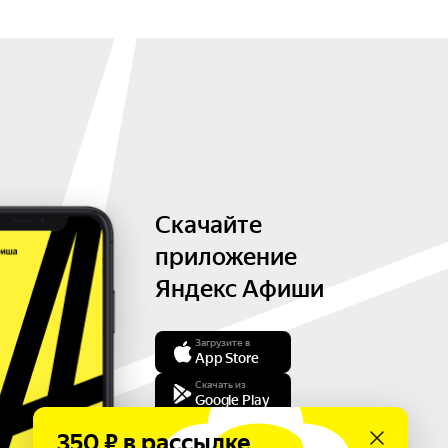
Скачайте
приложение
Яндекс Афиши
Загрузите в
App Store
Скачать из
Google Play
350 ₽ в рассылке