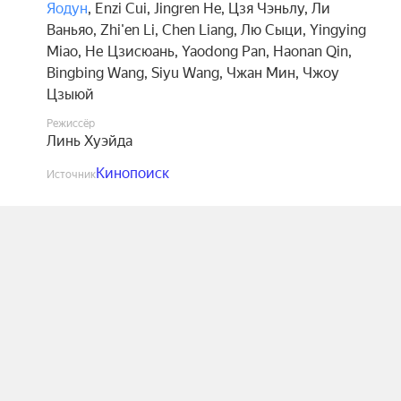
Яодун
,
Enzi Cui
,
Jingren He
,
Цзя Чэньлу
,
Ли
Ваньяо
,
Zhi'en Li
,
Chen Liang
,
Лю Сыци
,
Yingying
Miao
,
Не Цзисюань
,
Yaodong Pan
,
Haonan Qin
,
Bingbing Wang
,
Siyu Wang
,
Чжан Мин
,
Чжоу
Цзыюй
Режиссёр
Линь Хуэйда
Кинопоиск
Источник