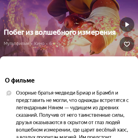
Побег из волшебного измерения
Мультфильм  •  Кино  •  6+
О фильме
Озорные братья-медведи Бриар и Брамбл и 
представить не могли, что однажды встретятся с 
легендарным Нянем — чудищем из древних 
сказаний. Получив от него таинственные силы, 
друзья оказываются в скрытом от глаз людей 
волшебном измерении, где царит весёлый хаос, 
а воздух пропитан магией. Им предстоит 