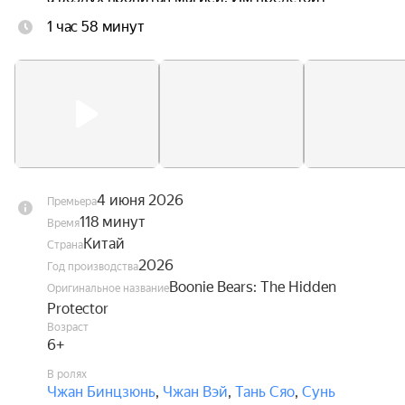
научиться управлять своими способностями и 
1 час 58 минут
найти своё место в этом удивительном мире, 
чтобы суметь вернуться домой.
4 июня 2026
Премьера
118 минут
Время
Китай
Страна
2026
Год производства
Boonie Bears: The Hidden
Оригинальное название
Protector
Возраст
6+
В ролях
Чжан Бинцзюнь
,
Чжан Вэй
,
Тань Сяо
,
Сунь