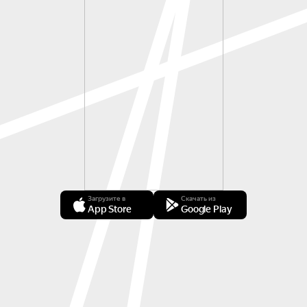
Загрузите в
Скачать из
App Store
Google Play