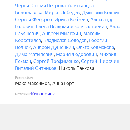
Черни
,
София Петрова
,
Александра
Белоглазова
,
Мирон Лебедев
,
Дмитрий Колчин
,
Сергей Фёдоров
,
Ирина Кобзева
,
Александр
Головин
,
Елена Владомирская-Пастревич
,
Алла
Ельяшевич
,
Андрей Милюхин
,
Максим
Коростелев
,
Владислав Солодов
,
Георгий
Волчек
,
Андрей Душечкин
,
Ольга Колмакова
,
Дима Матылевич
,
Мария Федорович
,
Михаил
Есьман
,
Сергей Трофименко
,
Сергей Широчин
,
Виталий Ситников
,
Николь Панкова
Режиссёры
Макс Максимов
,
Анна Герт
Кинопоиск
Источник