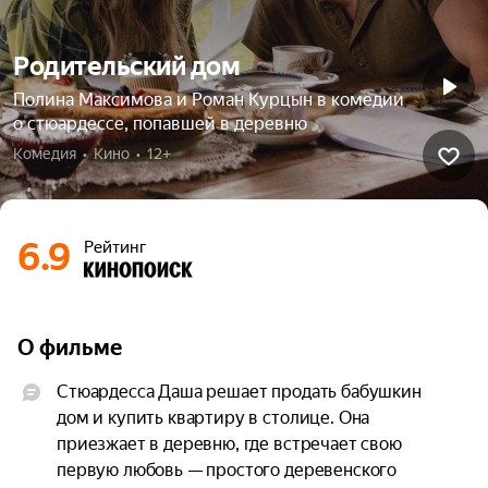
Родительский дом
Полина Максимова и Роман Курцын в комедии
о стюардессе, попавшей в деревню
Комедия  •  Кино  •  12+
6.9
Рейтинг
О фильме
Стюардесса Даша решает продать бабушкин 
дом и купить квартиру в столице. Она 
приезжает в деревню, где встречает свою 
первую любовь — простого деревенского 