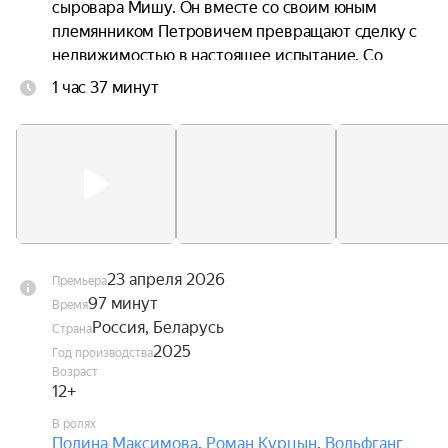
сыровара Мишу. Он вместе со своим юным 
племянником Петровичем превращают сделку с 
недвижимостью в настоящее испытание. Со 
временем Даша начинает понимать, что 
1 час 37 минут
родительский дом не продаётся.
23 апреля 2026
Премьера
97 минут
Время
Россия, Беларусь
Страна
2025
Год производства
Возраст
12+
В ролях
Полина Максимова
,
Роман Курцын
,
Вольфганг