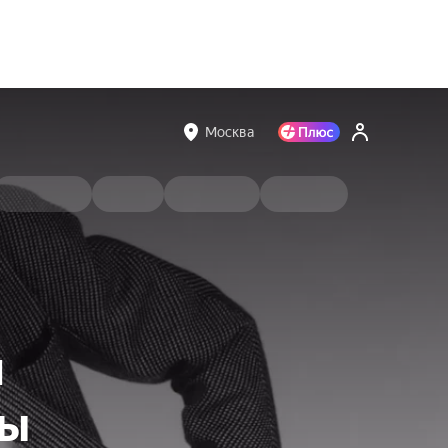
Москва
я
ды