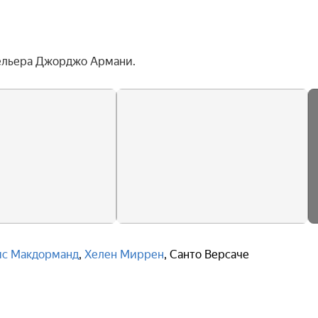
дельера Джорджо Армани.
ис Макдорманд
,
Хелен Миррен
,
Санто Версаче