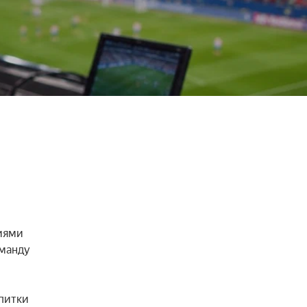
ями 
манду 
питки 