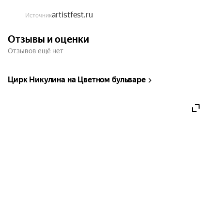
artistfest.ru
Источник
День 3 — 12 сентября 2025:

13:00 — Конкурсная программа Б.

Отзывы и оценки
18:00 — Конкурсная программа А.

Отзывов ещё нет
День 4 — 13 сентября 2025:

13:00 — Гала-спектакль.

Цирк Никулина на Цветном бульваре
17:00 — Гала-спектакль и церемония 
награждения победителей Фестиваля.

С 10 по 13 сентября 2026 года Московский цирк 
Никулина на Цветном бульваре, один из самых 
известных цирков мира, распахнёт свои двери 
для грандиозного события — Четвёртого 
Международного Фестиваля Московского цирка 
Никулина «Артист»!

Это не просто фестиваль, это настоящий 