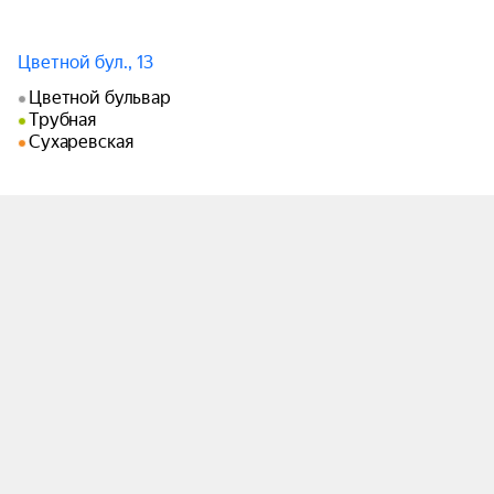
праздник циркового искусства, который соберёт 
под своим куполом лучших артистов со всех 
уголков планеты. Вас ждёт незабываемое 
Цветной бул., 13
зрелище, где каждый номер — это шедевр, 
Цветной бульвар
отточенный до совершенства.

Трубная
Сухаревская
Приготовьтесь к тому, что ваше сердце будет 
замирать от восторга, а дыхание перехватывать 
от удивления! Вы увидите невероятные 
акробатические трюки, захватывающие дух 
номера воздушных гимнастов, виртуозные 
выступления жонглёров, смешные и 
трогательные клоунские репризы, а также 
уникальные номера с дрессированными 
животными.

Фестиваль пройдёт в двух категориях — детской 
и взрослой, что позволит каждому зрителю 
найти что-то по душе. Юные таланты 