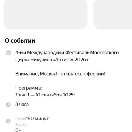
О событии
4-ый Международный Фестиваль Московского 
Цирка Никулина «Артист» 2026 г.

Внимание, Москва! Готовьтесь к феерии!

Программа:

День 1 — 10 сентября 2025:

19:00 — Церемония открытия фестиваля. 
3 часа
Конкурсная программа А.

180 минут
Время
День 2 — 11 сентября 2025:

Возраст
19:00 — Конкурсная программа Б.

0+