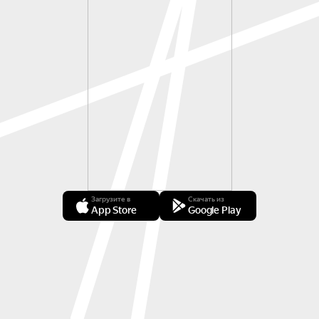
Загрузите в
Скачать из
App Store
Google Play