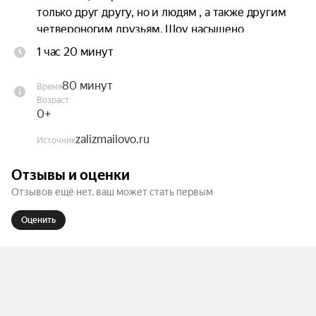
только друг другу, но и людям , а также другим 
четвероногим друзьям. Шоу насыщено 
оригинальными номерами и спецэффектами. 
1 час 20 минут
Всё представление с вами весёлые клоуны.
80 минут
Время
Возраст
0+
zalizmailovo.ru
Источник
Отзывы и оценки
Отзывов ещё нет, ваш может стать первым
Оценить