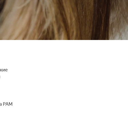
кие 
 
а РАМ 