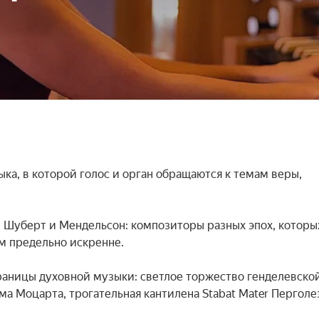
ка, в которой голос и орган обращаются к темам веры, 
, Шуберт и Мендельсон: композиторы разных эпох, которых
 предельно искренне.

аницы духовной музыки: светлое торжество генделевской
а Моцарта, трогательная кантилена Stabat Mater Перголез