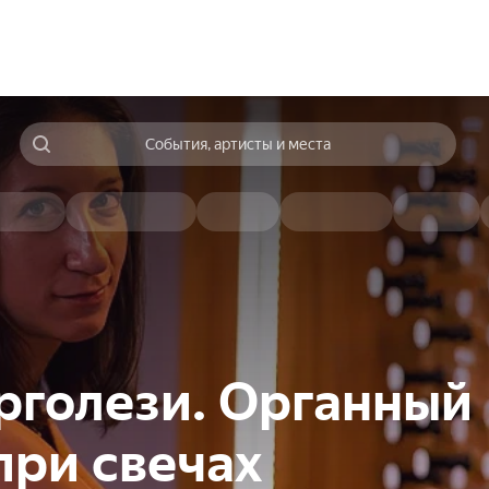
События, артисты и места
ерголези. Органный
при свечах