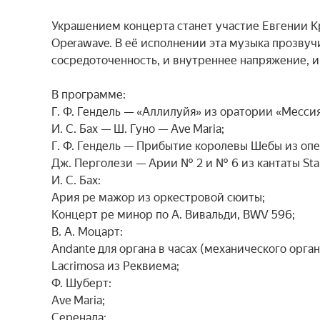
Украшением концерта станет участие Евгении Кр
Operawave. В её исполнении эта музыка прозвуч
сосредоточенность, и внутреннее напряжение, и
В программе:

Г. Ф. Гендель — «Аллилуйя» из оратории «Мессия»
И. С. Бах — Ш. Гуно — Ave Maria;

Г. Ф. Гендель — Прибытие королевы Шебы из опе
Дж. Перголези — Арии № 2 и № 6 из кантаты Stab
И. С. Бах:

Ария ре мажор из оркестровой сюиты;

Концерт ре минор по А. Вивальди, BWV 596;

В. А. Моцарт:

Andante для органа в часах (механического органа
Lacrimosa из Реквиема;

Ф. Шуберт:

Ave Maria;

Серенада;
