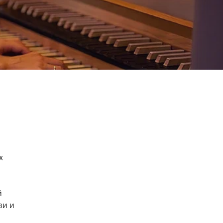
 
 
и и 