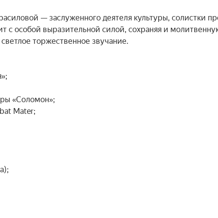
асиловой — заслуженного деятеля культуры, солистки про
ит с особой выразительной силой, сохраняя и молитвенную
 светлое торжественное звучание.

;

ры «Соломон»;

at Mater;

);
