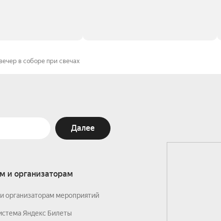
вечер в соборе при свечах
Далее
м и организаторам
и организаторам мероприятий
истема Яндекс Билеты