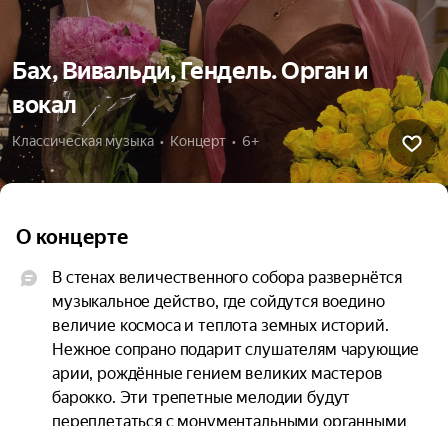
Бах, Вивальди, Гендель. Орган и
вокал
Классическая музыка  •  Концерт  •  6+
О концерте
В стенах величественного собора развернётся 
музыкальное действо, где сойдутся воедино 
величие космоса и теплота земных историй. 
Нежное сопрано подарит слушателям чарующие 
арии, рождённые гением великих мастеров 
барокко. Эти трепетные мелодии будут 
переплетаться с монументальными органными 
творениями Баха. И, конечно же, невозможно 