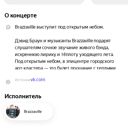
О концерте
Brazzaville выступит под открытым небом.

Дэвид Браун и музыканты Brazzaville подарят 
слушателям сочное звучание живого бэнда, 
искреннюю лирику и тёплоту уходящего лета. 
Под открытым небом, в эпицентре городского 
арт-кластера — это будет прощание с теплыми 
днями, под музыку, под которую хочется 
vk.com
Источник
задержать мгновения до последней ноты.
Исполнитель
Brazzaville