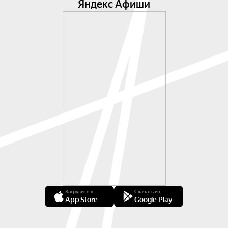
Яндекс Афиши
Загрузите в
Скачать из
App Store
Google Play