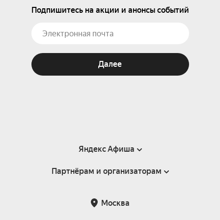
Подпишитесь на акции и анонсы событий
Далее
Яндекс Афиша
Партнёрам и организаторам
Справка
Пользовательское соглашение
Партнёрам и организаторам мероприятий
Москва
Подарочные сертификаты
Билетная система Яндекс Билеты