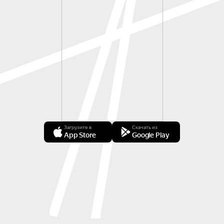
Загрузите в
Скачать из
App Store
Google Play