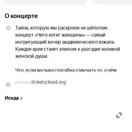
О концерте
Тайна, которую мы раскроем не шёпотом: 
концерт «Чего хотят женщины» — самый 
интригующий вечер академического вокала. 
Каждая ария станет ключом к разгадке великой 
женской души.

Что, если музыка способна озвучить то, о чём 
женщины молчат веками? Наш зал превратится 
ticketscloud.org
Источник
в пространство абсолютной искренности. Это не 
просто оперный концерт. Это изысканная игра, 
Исида
психологический сеанс и музыкальное 
откровение.

Исполнитель: Амалия Гогешвили (сопрано), 
ученица выдающегося тенора современности 