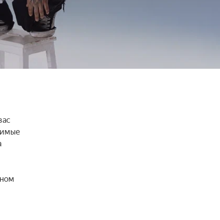
ас 
бимые 
 
ном 