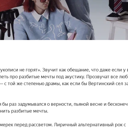
кописи не горят». Звучит как обещание, что даже если у в
петь про разбитые мечты под акустику. Прозвучат все лю
— с той же степенью драмы, как если бы Вертинский сел за
я бы раз задумывался о верности, пьяной весне и бесконеч
нить разбитые мечты.

умерек перед рассветом. Лиричный альтернативный рок с 