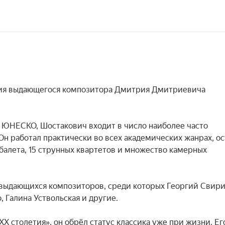
ния выдающегося композитора Дмитрия Дмитриевича 
м ЮНЕСКО, Шостакович входит в число наиболее часто 
Он работал практически во всех академических жанрах, ос
 балета, 15 струнных квартетов и множество камерных 
 выдающихся композиторов, среди которых Георгий Свирид
 Галина Уствольская и другие.

 столетия», он обрёл статус классика уже при жизни. Его