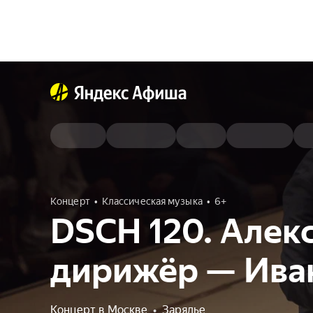
Концерт
Классическая музыка
6+
DSCH 120. Алек
дирижёр — Ива
Концерт в Москве
•
Зарядье