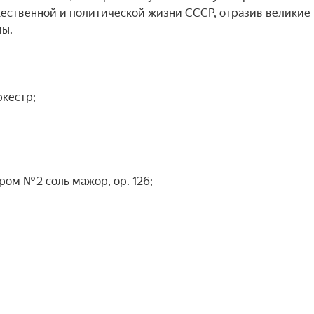
ественной и политической жизни СССР, отразив великие 
ы.

естр;

м № 2 соль мажор, op. 126;
