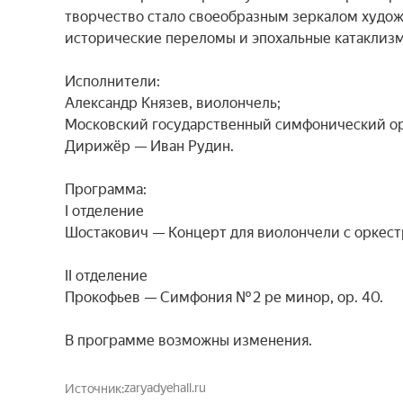
творчество стало своеобразным зеркалом худож
исторические переломы и эпохальные катаклизм
Исполнители:

Александр Князев, виолончель;

Московский государственный симфонический орк
Дирижёр — Иван Рудин.

Программа:

I отделение

Шостакович — Концерт для виолончели с оркестро
II отделение

Прокофьев — Симфония № 2 ре минор, op. 40.

В программе возможны изменения.
zaryadyehall.ru
Источник