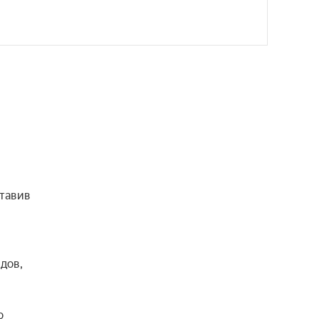
тавив 
ов, 
 