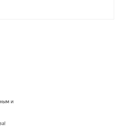
ным и 
а!
