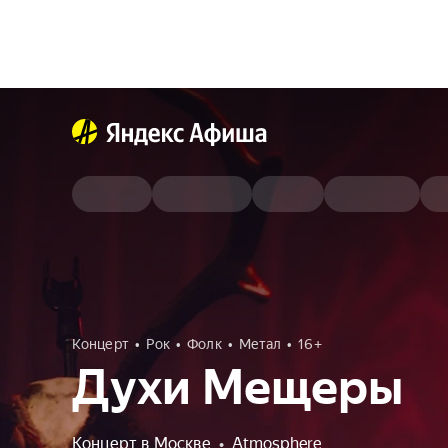
Концерт
Рок
Фолк
Метал
16+
Духи Мещеры
Концерт в Москве
•
Atmosphere