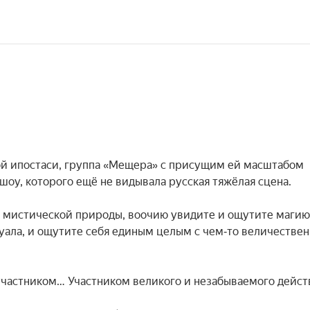
ой ипостаси, группа «Мещера» с присущим ей масштабом 
оу, которого ещё не видывала русская тяжёлая сцена.

и мистической природы, воочию увидите и ощутите магию 
туала, и ощутите себя единым целым с чем‑то величествен
участником… Участником великого и незабываемого действ