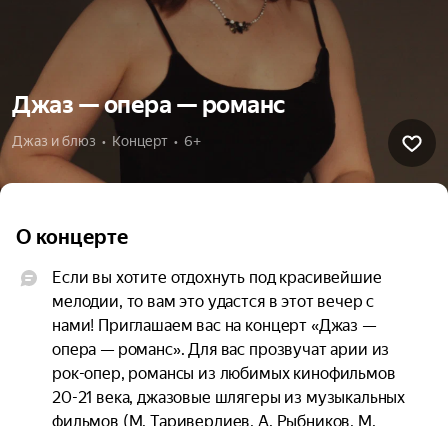
Джаз — опера — романс
Джаз и блюз  •  Концерт  •  6+
О концерте
Если вы хотите отдохнуть под красивейшие 
мелодии, то вам это удастся в этот вечер с 
нами! Приглашаем вас на концерт «Джаз — 
опера — романс». Для вас прозвучат арии из 
рок-опер, романсы из любимых кинофильмов 
20-21 века, джазовые шлягеры из музыкальных 
фильмов (М. Таривердиев, А. Рыбников, М. 
Дунаевский, М. Минков, Г. Миллер, Г. Уоррен, Р. 