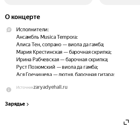
О концерте
Исполнители:

Ансамбль Musica Tempora:

Алиса Тен, сопрано — виола да гамба;

Мария Крестинская — барочная скрипка;

Ирина Рабчевская — барочная скрипка;

Руст Позюмский — виола да гамба;

Ася Гречищева — лютня, барочная гитара;

Дарья Борковская — клавесин.

zaryadyehall.ru
Источник
Песни, арии из пьес Шекспира и музыка его 
Зарядье
современников.

«Единство противоположностей» — одна из 
главных философских идей эпохи Возрождения. 
Она стала основой многих пьес Уильяма 