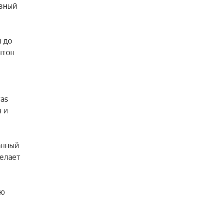
вный 
 до 
тон 
as 
 и 
нный 
лает 
ю 