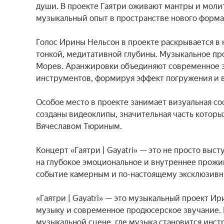
души. В проекте Гаятри оживают мантры и моли
музыкальный опыт в пространстве нового формат
Голос Ирины Нельсон в проекте раскрывается в 
тонкой, медитативной глубины. Музыкальное пр
Морев. Аранжировки объединяют современное эл
инструментов, формируя эффект погружения и в
Особое место в проекте занимает визуальная сос
созданы видеоклипы, значительная часть которы
Вячеславом Тюриным.

Концерт «Гаятри | Gayatri» — это не просто выс
на глубокое эмоциональное и внутреннее прожи
событие камерным и по-настоящему эксклюзивн
«Гаятри | Gayatri» — это музыкальный проект И
музыку и современное продюсерское звучание. 
музыкальной сцене, где музыка становится инс