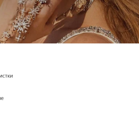
истки 
е 