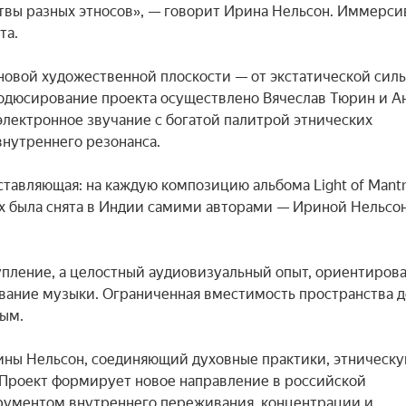
твы разных этносов», — говорит Ирина Нельсон. Иммерси
а.

новой художественной плоскости — от экстатической силы
одюсирование проекта осуществлено Вячеслав Тюрин и Ан
ектронное звучание с богатой палитрой этнических 
нутреннего резонанса.

тавляющая: на каждую композицию альбома Light of Mantr
х была снята в Индии самими авторами — Ириной Нельсон
тупление, а целостный аудиовизуальный опыт, ориентирова
вание музыки. Ограниченная вместимость пространства де
ым.

рины Нельсон, соединяющий духовные практики, этническу
Проект формирует новое направление в российской 
трументом внутреннего переживания, концентрации и 