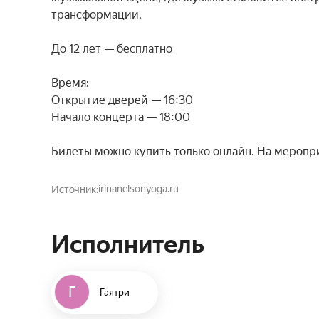
трансформации.

До 12 лет — бесплатно

Время:

Открытие дверей — 16:30

Начало концерта — 18:00

Билеты можно купить только онлайн. На меропр
irinanelsonyoga.ru
Источник
Исполнитель
Г
Гаятри