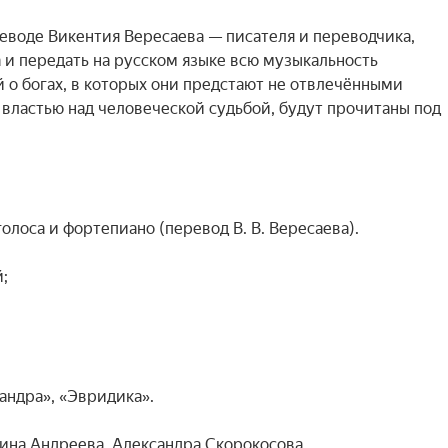
еводе Викентия Вересаева — писателя и переводчика, 
и передать на русском языке всю музыкальность 
 о богах, в которых они предстают не отвлечёнными 
властью над человеческой судьбой, будут прочитаны под 
лоса и фортепиано (перевод В. В. Вересаева).



андра», «Эвридика».

ина Андреева, Александра Скорокосова.