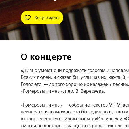
Хочу сходить
О концерте
«Дивно умеют они подражать голосам и напевам

Всяких людей; и сказал бы, услышав их, каждый, ч
Голос его, — до того хорошо их налажены песни».
«Гомеровы гимны», пер. В. Вересаева.

«Гомеровы гимны» — собрание текстов VII–VI веко
неизвестен: возможно, это был один поэт, а воз
второстепенным приложением к «Иллиаде» и «Од
смогли по достоинству оценить роль этих текст