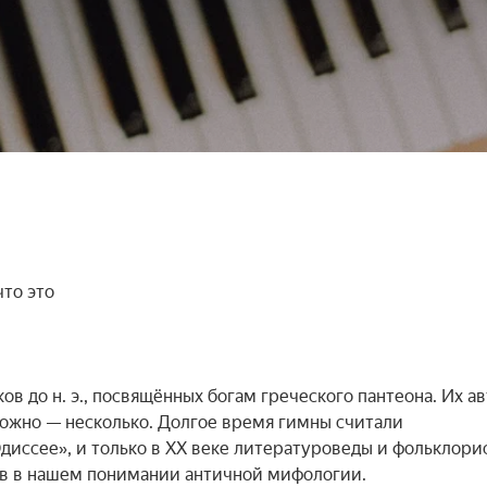
то это



в до н. э., посвящённых богам греческого пантеона. Их ав
можно — несколько. Долгое время гимны считали 
иссее», и только в XX веке литературоведы и фольклорис
ов в нашем понимании античной мифологии.
