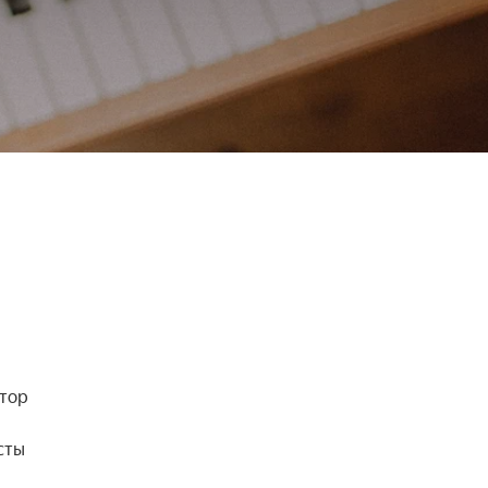
тор 
ты 