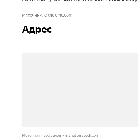
ile-theleme.com
Источник
Адрес
Источник изображения: shutterstock.com