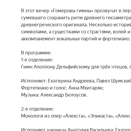
В этот вечер «Гомеровы гимны» прозвучат в пер
сумевшего сохранить ритм древнего гекзаметра 
древнегреческого оригинала. Несколько историй
символами, а существами со страстями, волей и 
аккомпанемент вокальных партий и фортепиано.

В программе:

1-е отделение:

Гимн Аполлону Дельфийскому для трёх чтецов, го
Исполняют: Екатерина Андреева, Павел Шумский;
Фортепиано и голос: Анна Мхитарян;

Музыка: Александр Белоусов.

2-е отделение:

Монологи из опер «Алекста», «Эпикаста», «Алекс
Исполняют ученицы Анатолия Васильева: Екатер