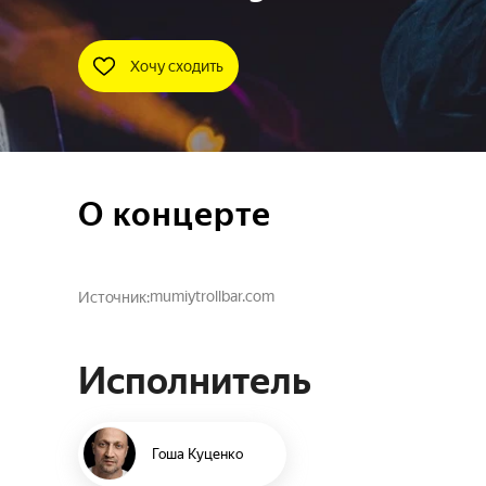
Хочу сходить
О концерте
mumiytrollbar.com
Источник
Исполнитель
Гоша Куценко