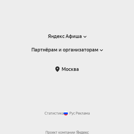
Яндекс Афиша
Партнёрам и организаторам
Справка
Пользовательское соглашение
Партнёрам и организаторам мероприятий
Москва
Подарочные сертификаты
Билетная система Яндекс Билеты
Возврат билетов
Корпоративным клиентам
Участие в исследованиях
Корпоративный заказ билетов
Правила рекомендаций
Статистика
Рус
Реклама
Проект компании