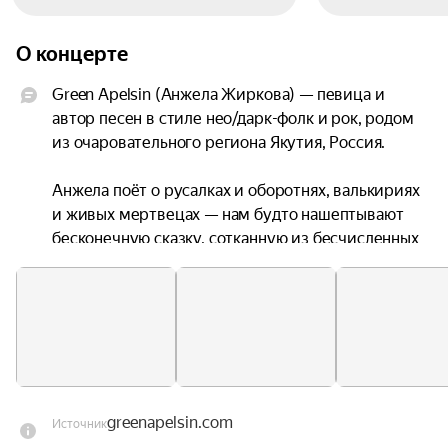
О концерте
Green Apelsin (Анжела Жиркова) — певица и 
автор песен в стиле нео/дарк-фолк и рок, родом 
из очаровательного региона Якутия, Россия.

Анжела поёт о русалках и оборотнях, валькириях 
и живых мертвецах — нам будто нашептывают 
бесконечную сказку, сотканную из бесчисленных 
полузабытых преданий. Эта воскрешенная 
мифология одновременно пугает и 
завораживает — но точно не оставляет 
равнодушным: как минимум благодаря 
кристально чистому вокалу Анжелы, словно 
созданному для трепетной фолк-поэзии.
greenapelsin.com
Источник