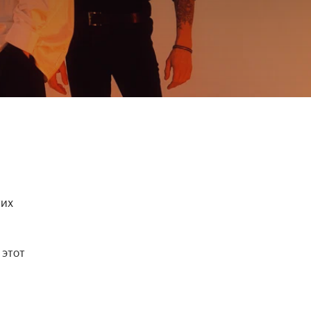
их 
этот 