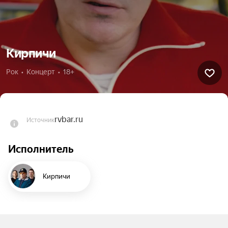
Кирпичи
Рок  •  Концерт  •  18+
rvbar.ru
Источник
Исполнитель
Кирпичи