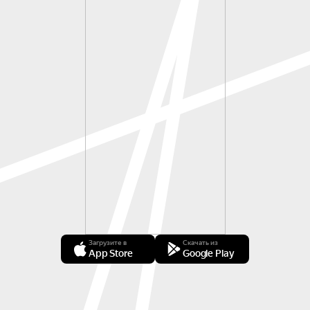
Загрузите в
Скачать из
App Store
Google Play