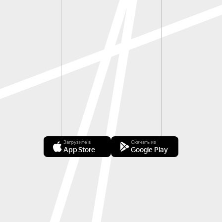
Загрузите в
Скачать из
App Store
Google Play