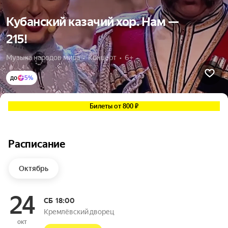
Кубанский казачий хор. Нам —
215!
Музыка народов мира  •  Концерт  •  6+
до
5%
Билеты от 800 ₽
Расписание
Октябрь
24
СБ
18:00
Кремлёвский дворец
окт