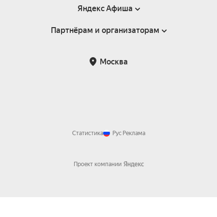
Яндекс Афиша
Партнёрам и организаторам
Справка
Пользовательское соглашение
Партнёрам и организаторам мероприятий
Москва
Подарочные сертификаты
Билетная система Яндекс Билеты
Возврат билетов
Корпоративным клиентам
Участие в исследованиях
Корпоративный заказ билетов
Правила рекомендаций
Статистика
Рус
Реклама
Проект компании