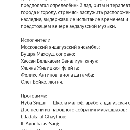
предполагал определённый лад, ритм и терапев
города к городу, стремясь заслужить расположе
наследия, выдержавшие испытание временем и ч
предстоящем вечере андалузской музыки.

Исполнители:

Московский андалузский ансамбль:

Бушра Махфуд, сопрано;

Хассан Белькасем Беналиуа, канун;

Ульяна Живицкая, флейта;

Феликс Антипов, виола да гамба;

Олег Бойко, лютня.

Программа:

Нуба Зидан — Школа малюф, арабо-андалузская сю
Две песни из народного собрания мувашшахов:

I. Jadaka al-Ghaythou;

II. Ayouha as-Saqi;
