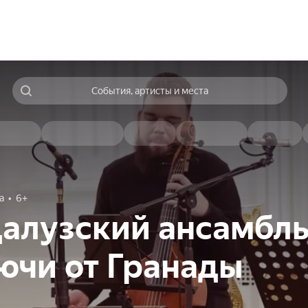
События, артисты и места
а
6+
алузский ансамбль
лючи от Гранады