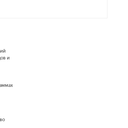
ий 
ов и 
аммах 
во 