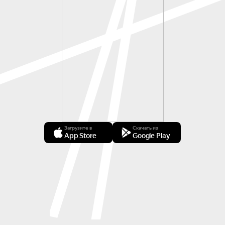
Загрузите в
Скачать из
App Store
Google Play