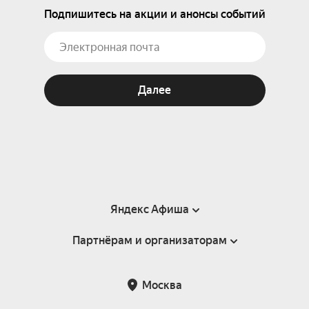
Подпишитесь на акции и анонсы событий
Далее
Яндекс Афиша
Партнёрам и организаторам
Справка
Пользовательское соглашение
Партнёрам и организаторам мероприятий
Москва
Подарочные сертификаты
Билетная система Яндекс Билеты