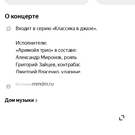
О концерте
Входит в серию «Классика в джазе».

Исполнители:

«Аримойя трио» в составе:

Александр Миронов, рояль

Григорий Зайцев, контрабас

Дмитрий Власенко, ударные

mmdm.ru
Источник
Любимые произведения Моцарта и Шопена 
прозвучат в уникальном формате. Свою 
Дом музыки
удивительную версию шедевров мировой 
классики представит «Аримойя трио» — 
ансамбль, создающий композиции на основе 
необычного сплава классической и современной 
импровизационной музыки. Исполняя 