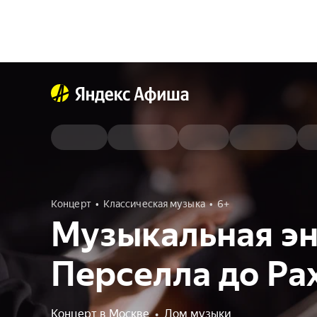
Концерт
Классическая музыка
6+
Музыкальная эн
Перселла до Ра
Концерт в Москве
•
Дом музыки