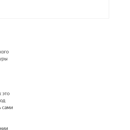
ого 
уры 
 это 
од 
 сами 
нии 