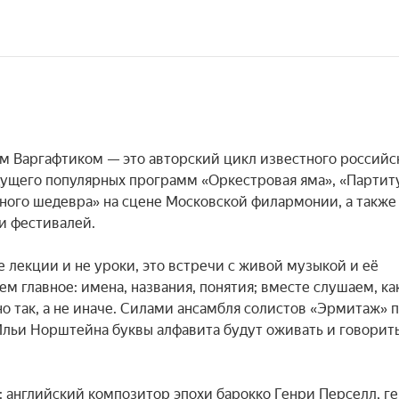
м Варгафтиком — это авторский цикл известного российск
дущего популярных программ «Оркестровая яма», «Партит
дного шедевра» на сцене Московской филармонии, а также 
 фестивалей.

лекции и не уроки, это встречи с живой музыкой и её 
 главное: имена, названия, понятия; вместе слушаем, как
о так, а не иначе. Силами ансамбля солистов «Эрмитаж» п
льи Норштейна буквы алфавита будут оживать и говорить
 английский композитор эпохи барокко Генри Перселл, ге