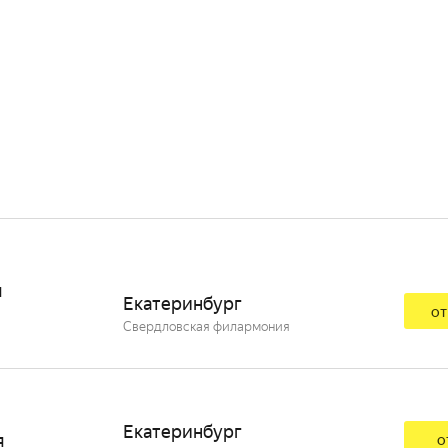
я
Екатеринбург
от
Свердловская филармония
Екатеринбург
я
о