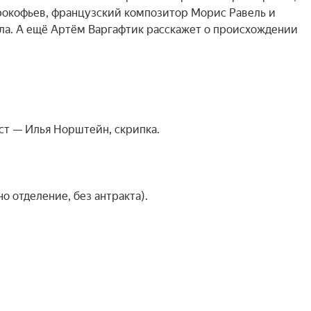
окофьев, французский композитор Морис Равель и 
ла. А ещё Артём Варгафтик расскажет о происхождении 
т — Илья Норштейн, скрипка.

о отделение, без антракта).