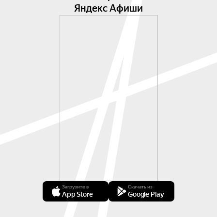
Яндекс Афиши
Загрузите в
Скачать из
App Store
Google Play