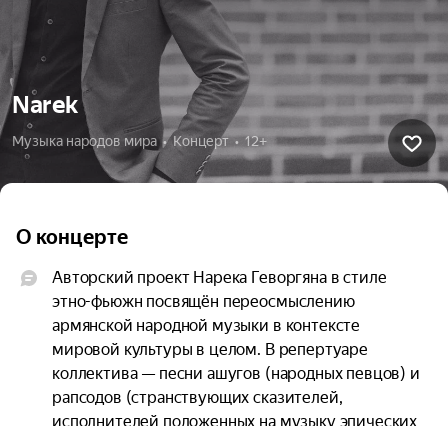
Narek
Музыка народов мира  •  Концерт  •  12+
О концерте
Авторский проект Нарека Геворгяна в стиле 
этно-фьюжн посвящён переосмыслению 
армянской народной музыки в контексте 
мировой культуры в целом. В репертуаре 
коллектива — песни ашугов (народных певцов) и 
рапсодов (странствующих сказителей, 
исполнителей положенных на музыку эпических 
поэм). Это песни XVIII и XIX веков, в том числе 