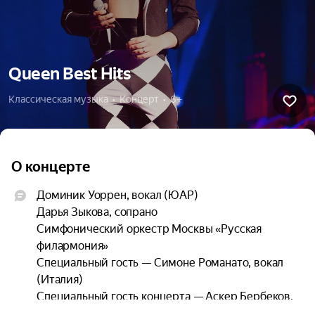
Queen Best Hits
Классическая музыка  •  Концерт  •  6+
О концерте
Доминик Уоррен, вокал (ЮАР)

Дарья Зыкова, сопрано

Симфонический оркестр Москвы «Русская 
филармония»

Специальный гость — Симоне Романато, вокал 
(Италия)

Специальный гость концерта — Аскер Бербеков, 
вокал,
