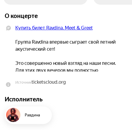
О концерте
Купить билет Ravdina. Meet & Greet
Группа Ravdina впервые сыграет свой летний 
акустический сет!

Это совершенно новый взгляд на наши песни. 
Для этих двух вечеров мы полностью 
переписали аранжировки.

ticketscloud.org
Источник
Мы убрали дисторшн, оставили струны и 
Исполнитель
воздух. Это не «тихие версии» песен, а новое 
прочтение: с другим темпом, другими 
гармониями и открытым сердцем. Приходите 
Равдина
услышать Ravdina такими, какими вы нас ещё не 
знали!