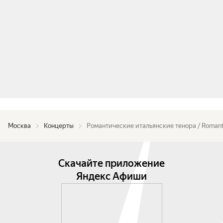
получили международное признание и успех в 
Европе, выступая в Великобритании, Франции, 
Германии и Испании («Кармен» Бизе). В 2018 
году они гастролировали по Азии, выступая в 
Южном Китае, Сиане (Шэньси) и на CCTV на 
открытии «Шёлкового пути». Также выступали в 
Японии, в зале Ginza в Токио, а затем 
гастролировали из Осаки в Нагою, Сендай, 
Киото и, наконец, в театр Art Center в Сеуле, 
Южная Корея. 2019 год — дебют в США, с 
Москва
выступлениями в Нью-Йорке, Лос-Анджелесе и 
Концерты
Романтические итальянские тенора / Romantic
Чикаго, а также в Канаде.

Скачайте приложение
«Итальянские Теноры» сотрудничали со 
многими всемирно известными оркестрами и 
Яндекс Афиши
дирижёрами, в том числе с Королевским 
филармоническим оркестром, Берлинским 
филармоническим оркестром, Венским 
филармоническим оркестром, оркестром 