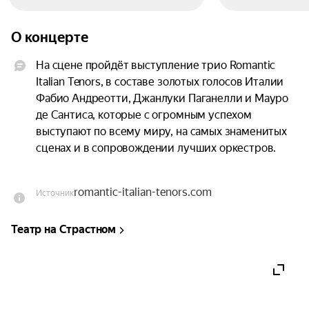
О концерте
На сцене пройдёт выступление трио Romantic 
Italian Tenors, в составе золотых голосов Италии 
Фабио Андреотти, Джанлуки Паганелли и Мауро 
де Сантиса, которые с огромным успехом 
выступают по всему миру, на самых знаменитых 
сценах и в сопровождении лучших оркестров.

Джанлука Паганелли, Фабио Андреотти и Мауро 
romantic-italian-tenors.com
Источник
Де Сантис познакомились во время учёбы в 
консерватории в Италии, где они осваивали 
Театр на Страстном
вокальную технику, актёрское мастерство и 
теорию музыки, а также посещали мастер-
классы таких корифеев оперного искусства, как 
Лучано Паваротти, Пласидо Доминго, Андреа 
Бочелли, Магда Оливеро, Мирелла Френи, 