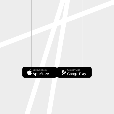
Римской оперы, а так же, с такими всемирно 
известными артистами, как Андреа Бочелли, 
Сара Брайтман, Хейли Вестенра и Катя 
Риччарелли и др.

В 2020 году трио «Итальянские Теноры» 
удостоилось премии «Серебряная лоза» за 
«Лучшее оперное исполнение». Итальянские 
теноры Джанлука Паганелли, Фабио Андреотти 
и Мауро Де Сантис — настоящее воплощение 
выдающихся достижений Италии в 
Загрузите в
Скачать из
международном оперном искусстве, благодаря 
App Store
Google Play
своей необычайной вокальной технике и 
неутомимой страсти к музыке!

Репертуар певцов на редкость многообразен и 
широк — от великой классики до джазовых опер, 
знаменитых мюзиклов и эстрады.
