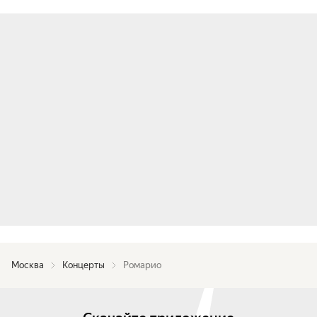
В программе прозвучат работы разных лет, 
композиции из альбома «Блеск и печаль» и 
новые релизы 2025 года. Вас ждёт по-
домашнему праздничная атмосфера, множество 
сюрпризов и специальных гостей.
Москва
Концерты
Ромарио