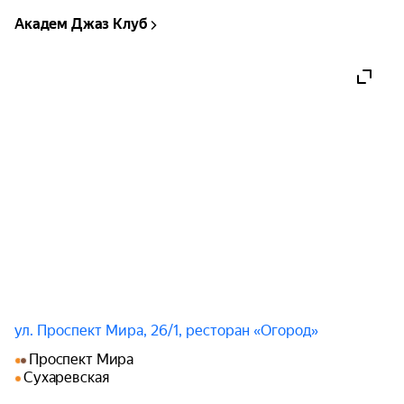
случайных встреч, семейных историй и тех 
Академ Джаз Клуб
деталей, которые обычно остаются 
незамеченными, но вдруг оказываются важнее 
всего.

В музыке Ромарио есть кантри-поп, блюзовая 
мягкость, авторская интонация и чувство юмора, 
которое не перебивает лирику.

Произведения Ромарио звучат в исполнении 
Валерия Сюткина, Евгения Маргулиса, группы 
«Рондо». Но главное это его собственный 
материал: искренний, без позы, с узнаваемым 
голосом и интонацией человека, который не 
придумывает истории, а проживает их и 
ул. Проспект Мира, 26/1, ресторан «Огород»
аккуратно превращает в песни. Для Ромарио 
важно не столько «сочинить хит», а прежде 
Проспект Мира
всего поймать точное чувство и сохранить его в 
Сухаревская
слове и мелодии.
