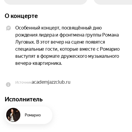
О концерте
Особенный концерт, посвящённый дню 
рождения лидера и фронтмена группы Романа 
Луговых. В этот вечер на сцене появятся 
специальные гости, которые вместе с Ромарио 
выступят в формате дружеского музыкального 
вечера-квартирника.

Ромарио — московский автор, исполнитель, 
academjazzclub.ru
Источник
поэт и мелодист, работающий в жанре 
современной авторской музыки с точным 
Исполнитель
словом, лёгкой иронией и мелодиями, которые 
быстро становятся своими.

Ромарио
Его песни рождаются из наблюдений за 
повседневной жизнью: из разговоров, 