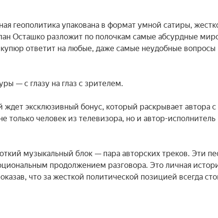
ная геополитика упакована в формат умной сатиры, жестко
лан Осташко разложит по полочкам самые абсурдные миро
купюр ответит на любые, даже самые неудобные вопросы 
ры — с глазу на глаз с зрителем.

 ждет эксклюзивный бонус, который раскрывает автора с 
е только человек из телевизора, но и автор-исполнитель 
откий музыкальный блок — пара авторских треков. Эти пес
моциональным продолжением разговора. Это личная история
оказав, что за жесткой политической позицией всегда стои