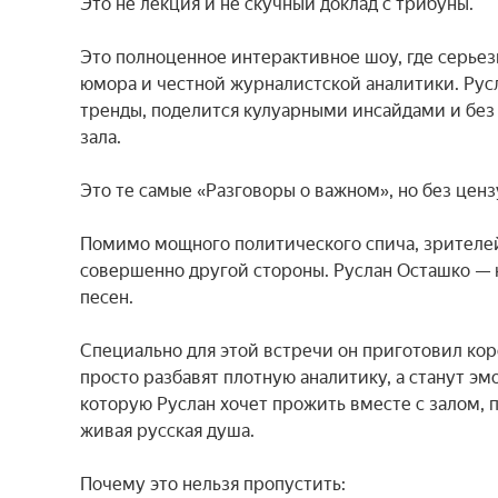
Это не лекция и не скучный доклад с трибуны.

Это полноценное интерактивное шоу, где серьез
юмора и честной журналистской аналитики. Рус
тренды, поделится кулуарными инсайдами и без 
зала.

Это те самые «Разговоры о важном», но без цензу
Помимо мощного политического спича, зрителей
совершенно другой стороны. Руслан Осташко — н
песен.

Специально для этой встречи он приготовил кор
просто разбавят плотную аналитику, а станут э
которую Руслан хочет прожить вместе с залом, п
живая русская душа.

Почему это нельзя пропустить:
