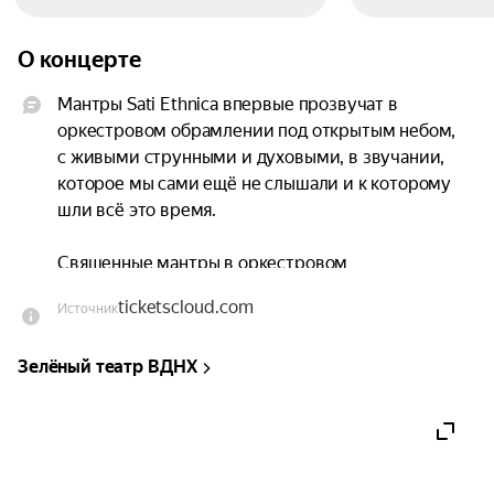
О концерте
Мантры Sati Ethnica впервые прозвучат в 
оркестровом обрамлении под открытым небом, 
с живыми струнными и духовыми, в звучании, 
которое мы сами ещё не слышали и к которому 
шли всё это время.

Священные мантры в оркестровом 
сопровождении — это давняя мечта, и в то же 
ticketscloud.com
Источник
время это момент нашего роста, как 
музыкантов.

Зелёный театр ВДНХ
Мы в предвкушении! Давайте проведём этот 
чудесный вечер вместе.