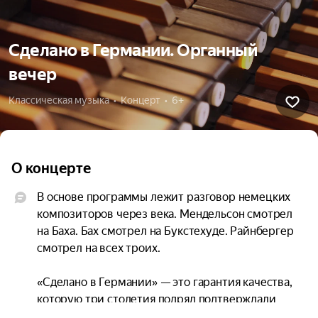
Сделано в Германии. Органный
вечер
Классическая музыка  •  Концерт  •  6+
О концерте
В основе программы лежит разговор немецких 
композиторов через века. Мендельсон смотрел 
на Баха. Бах смотрел на Букстехуде. Райнбергер 
смотрел на всех троих.

«Сделано в Германии» — это гарантия качества, 
которую три столетия подряд подтверждали 
лучшие органисты мира.