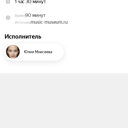
1 час 30 минут
Юрий Розум и актриса Юлия Моисеева 
перенесут вас в один из волшебных миров, где 
90 минут
Время
встреча двух гениев оказалась возможной. 
music-museum.ru
Источник
Великие шедевры Фридерика Шопена, среди 
которых «Баркарола», вальсы, этюды, «Фантазия- 
Исполнитель
экспромт», Ноктюрн фа-диез мажор, Баллада № 
1, переплетаются с бессмертными строками 
Юлия Моисеева
Анны Ахматовой.

Исполнители:

Народный артист России Юрий Розум 
(фортепиано);

Актриса театра и кино Юлия Моисеева 
(художественное слово).