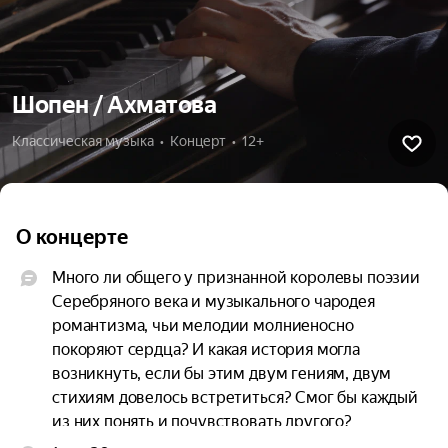
Шопен / Ахматова
Классическая музыка  •  Концерт  •  12+
О концерте
Много ли общего у признанной королевы поэзии 
Серебряного века и музыкального чародея 
романтизма, чьи мелодии молниеносно 
покоряют сердца? И какая история могла 
возникнуть, если бы этим двум гениям, двум 
стихиям довелось встретиться? Смог бы каждый 
из них понять и почувствовать другого? 
Пианист-виртуоз, народный артист России 