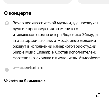
О концерте
Вечер неоклассической музыки, где прозвучат 
лучшие произведения знаменитого 
итальянского композитора Людовико Эйнауди. 
Его завораживающие, атмосферные мелодии 
оживут в исполнении камерного трио студии 
Simple Music Ensemble. ​Состав исполнителей: 
фортепиано, скрипка и виолончель. ​Атмосфера: 
гармоничное сочетание визуального искусства 
vekarta.ru
Источник
галереи и живого акустического звучания, 
создающее эффект полного погружения.

Vekarta на Якиманке
Программа благотворительного вечера и 
концерта

​18:30–19:00 | Сбор гостей и осмотр галереи.
