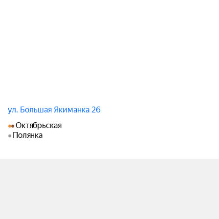
​19:00 –19:15 | Официальное открытие вечера

​Приветственное слово ведущего: Знакомство с 
гостями, объявление темы вечера и регламента.

​Выступление Попечителя фонда Бано «Я с 
тобой».

​19:15–20:15 | Концерт: Simple Music Ensemble

​Музыкальная программа:

Первое отделение:

ул. Большая Якиманка 26
1.Elements

Октябрьская
2.Una mattina (фортепиано соло)

Полянка
3.Golden butterflies

4.Divenire

5.Petricor

6.The crane dance

7.Experience

Второе отделение:
