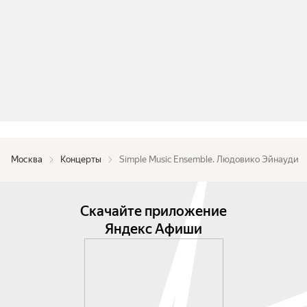
1.Sequence

2.Fly

3.Run

4.Andare

5.Berlin song

6.Elegy of Arctic (фортепиано соло)

7.The path of the fossils

20:15–21:00 Благотворительный аукцион
Москва
Концерты
Simple Music Ensemble. Людовико Эйнауди
Скачайте приложение
Яндекс Афиши