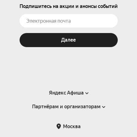
Подпишитесь на акции и анонсы событий
Далее
Яндекс Афиша
Партнёрам и организаторам
Справка
Пользовательское соглашение
Партнёрам и организаторам мероприятий
Москва
Подарочные сертификаты
Билетная система Яндекс Билеты