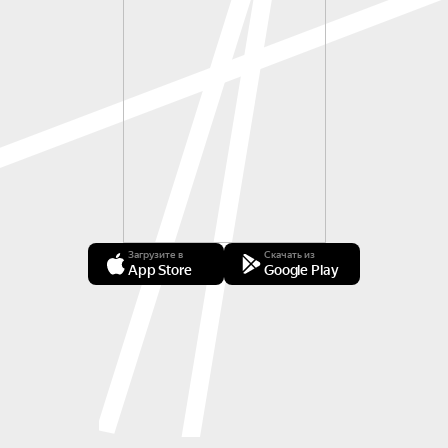
Загрузите в
Скачать из
App Store
Google Play