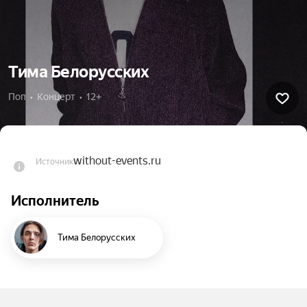
Тима Белорусских
Поп  •  Концерт  •  12+
without-events.ru
Источник
Исполнитель
Тима Белорусских