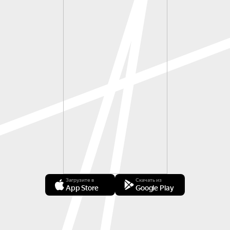
Загрузите в
Скачать из
App Store
Google Play