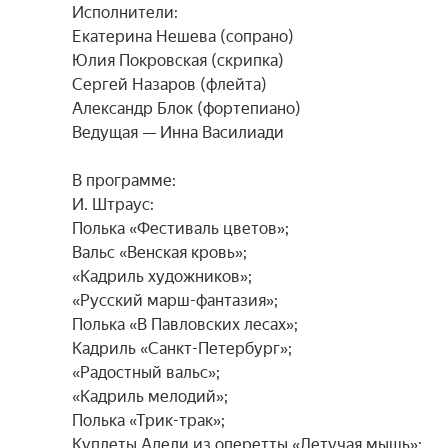
Исполнители:

Екатерина Нешева (сопрано)

Юлия Покровская (скрипка)

Сергей Назаров (флейта)

Александр Блок (фортепиано)

Ведущая — Инна Василиади

В программе:

И. Штраус:

Полька «Фестиваль цветов»;

Вальс «Венская кровь»;

«Кадриль художников»;

«Русский марш-фантазия»;

Полька «В Павловских лесах»;

Кадриль «Санкт-Петербург»;

«Радостный вальс»;

«Кадриль мелодий»;

Полька «Трик-трак»;

Куплеты Адели из оперетты «Летучая мышь»;
