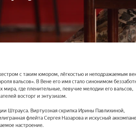
кестром с таким юмором, лёгкостью и неподражаемым вен
роля вальсов». В Вене его имя стало синонимом беззаботн
ах мира, где пленительные, певучие мелодии его вальсов, 
телей восторг и энтузиазм.

ии Штрауса. Виртуозная скрипка Ирины Павлихиной, 
лигранная флейта Сергея Назарова и искусный аккомпане
аемое настроение.
