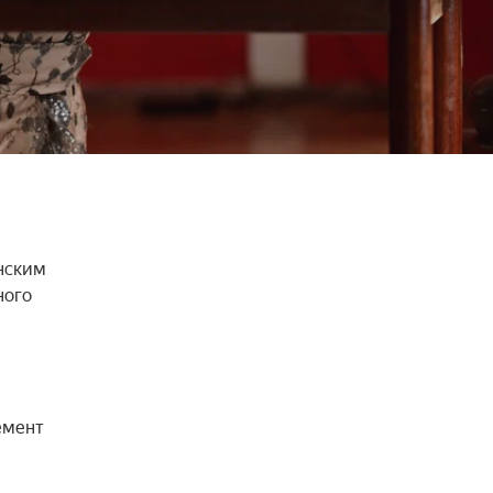
ским 
ого 
мент 